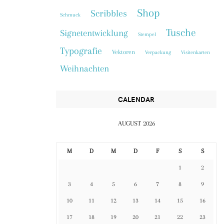
Shop
Scribbles
Schmuck
Tusche
Signetentwicklung
Stempel
Typografie
Vektoren
Verpackung
Visitenkarten
Weihnachten
CALENDAR
AUGUST 2026
M
D
M
D
F
S
S
1
2
3
4
5
6
7
8
9
10
11
12
13
14
15
16
17
18
19
20
21
22
23