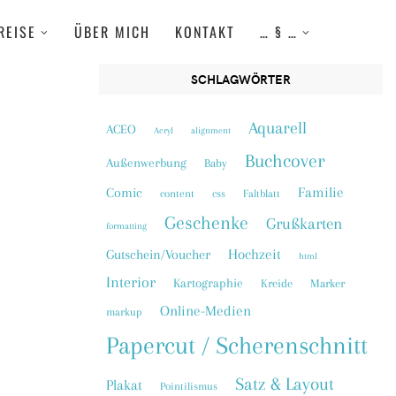
REISE
ÜBER MICH
KONTAKT
… § …
SCHLAGWÖRTER
Aquarell
ACEO
Acryl
alignment
Buchcover
Außenwerbung
Baby
Familie
Comic
content
css
Faltblatt
Geschenke
Grußkarten
formatting
Hochzeit
Gutschein/Voucher
html
Interior
Kartographie
Kreide
Marker
Online-Medien
markup
Papercut / Scherenschnitt
Satz & Layout
Plakat
Pointilismus