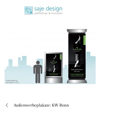
Skip
saje design bonn
to
grafikdesign | buchgestaltung | illustration
content
Außenwerbeplakate: KW Bonn
Beitragsnavigation