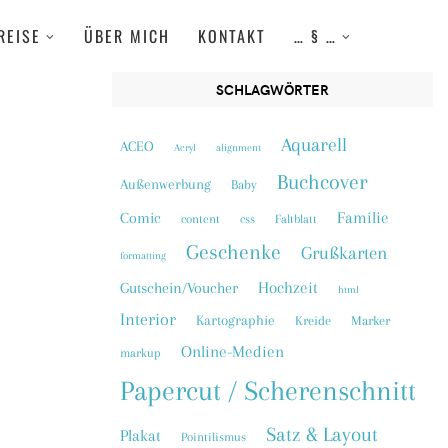
REISE
ÜBER MICH
KONTAKT
… § …
SCHLAGWÖRTER
Aquarell
ACEO
Acryl
alignment
Buchcover
Außenwerbung
Baby
Familie
Comic
content
css
Faltblatt
Geschenke
Grußkarten
formatting
Hochzeit
Gutschein/Voucher
html
Interior
Kartographie
Kreide
Marker
Online-Medien
markup
Papercut / Scherenschnitt
Satz & Layout
Plakat
Pointilismus