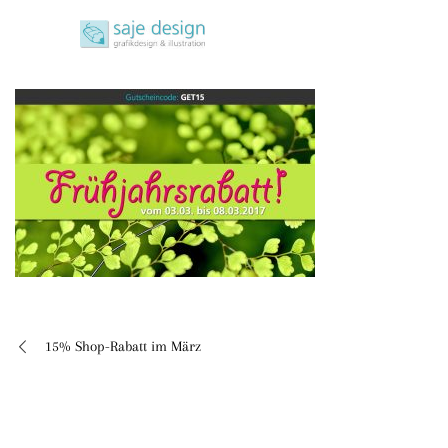
Skip
saje design bonn
to
grafikdesign | buchgestaltung | illustration
content
15% Shop-Rabatt im März
Beitragsnavigation