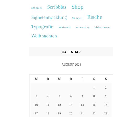
Shop
Scribbles
Schmuck
Tusche
Signetentwicklung
Stempel
Typografie
Vektoren
Verpackung
Visitenkarten
Weihnachten
CALENDAR
AUGUST 2026
M
D
M
D
F
S
S
1
2
3
4
5
6
7
8
9
10
11
12
13
14
15
16
17
18
19
20
21
22
23