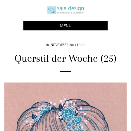
Skip
saje design bonn
to
grafikdesign | buchgestaltung | illustration
content
MENU
28. NOVEMBER 2014
|
SAM
Querstil der Woche (25)