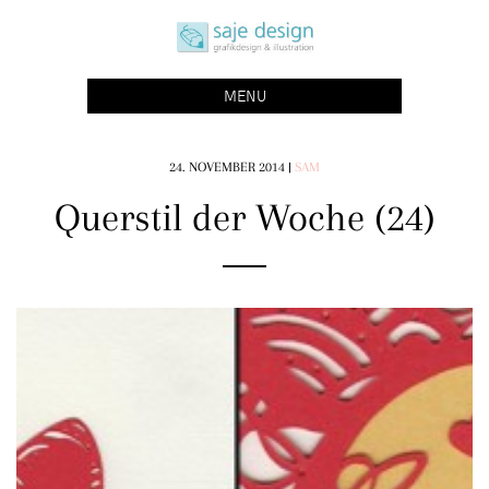
Skip
saje design bonn
to
grafikdesign | buchgestaltung | illustration
content
MENU
24. NOVEMBER 2014
|
SAM
Querstil der Woche (24)