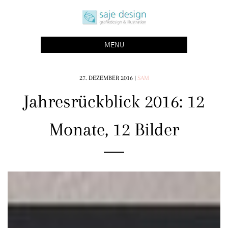
Skip
saje design bonn
to
grafikdesign | buchgestaltung | illustration
content
MENU
27. DEZEMBER 2016
|
SAM
Jahresrückblick 2016: 12
Monate, 12 Bilder