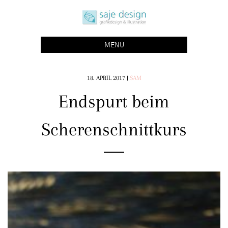
Skip
saje design bonn
to
grafikdesign | buchgestaltung | illustration
content
MENU
18. APRIL 2017
|
SAM
Endspurt beim
Scherenschnittkurs