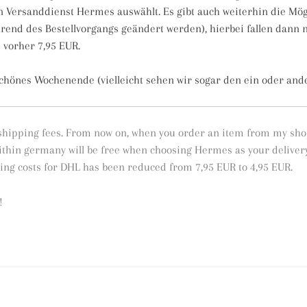
en Versanddienst Hermes auswählt. Es gibt auch weiterhin die Mö
end des Bestellvorgangs geändert werden), hierbei fallen dann 
 vorher 7,95 EUR.
chönes Wochenende (vielleicht sehen wir sogar den ein oder and
shipping fees. From now on, when you order an item from my sho
thin germany will be free when choosing Hermes as your delivery 
ing costs for DHL has been reduced from 7,95 EUR to 4,95 EUR.
!