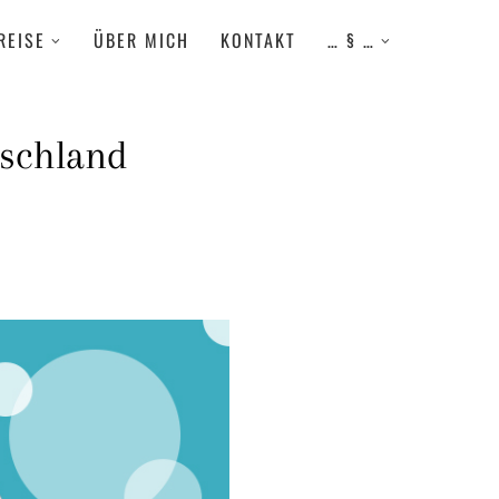
REISE
ÜBER MICH
KONTAKT
… § …
tschland