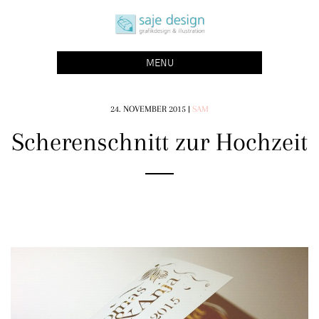
Skip
saje design bonn
to
grafikdesign | buchgestaltung | illustration
content
MENU
24. NOVEMBER 2015
|
SAM
Scherenschnitt zur Hochzeit