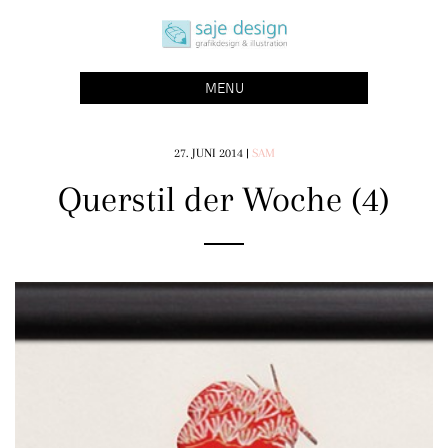
Skip
saje design bonn
to
grafikdesign | buchgestaltung | illustration
content
MENU
27. JUNI 2014
|
SAM
Querstil der Woche (4)