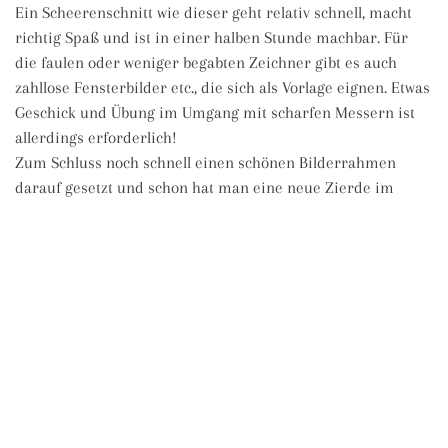
Ein Scheerenschnitt wie dieser geht relativ schnell, macht
richtig Spaß und ist in einer halben Stunde machbar. Für
die faulen oder weniger begabten Zeichner gibt es auch
zahllose Fensterbilder etc., die sich als Vorlage eignen. Etwas
Geschick und Übung im Umgang mit scharfen Messern ist
allerdings erforderlich!
Zum Schluss noch schnell einen schönen Bilderrahmen
darauf gesetzt und schon hat man eine neue Zierde im
Raum.
Wer es gerne anspruchsvoller mag fängt an sehr viel
Kleinteiliger zu arbeiten, aber dazu gibt es hier später
einmal noch mehr zu sehen.
ILLUSTRATION
,
QUERSTIL
PAPERCUT / SCHERENSCHNITT
Querstil der Woche (3)
Querstil der Woche (5)