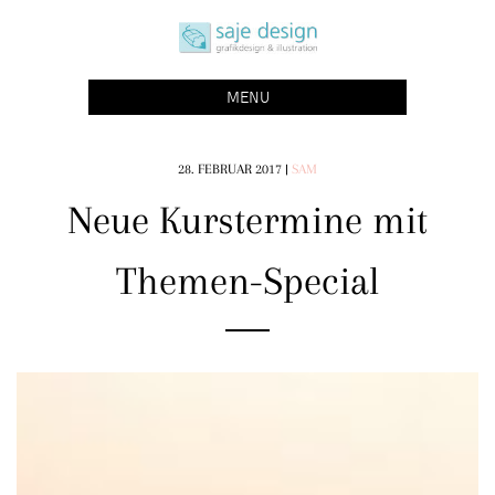
Skip
saje design bonn
to
grafikdesign | buchgestaltung | illustration
content
MENU
28. FEBRUAR 2017
|
SAM
Neue Kurstermine mit
Themen-Special