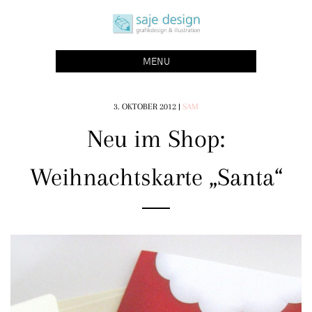
Skip
saje design bonn
to
grafikdesign | buchgestaltung | illustration
content
MENU
3. OKTOBER 2012
|
SAM
Neu im Shop:
Weihnachtskarte „Santa“