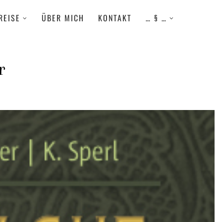
REISE
ÜBER MICH
KONTAKT
… § …
r