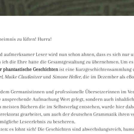
eheimnis zu lüften! Hurra!
d aufmerksamer Leser wird nun schon ahnen, dass es sich nur 
m ich die Ehre hatte die Gesamtgestaltung zu übernehmen. Um e
r phantastische Geschichten
ist eine Kurzgeschichtensammlung d
rl, Maike Claußnitzer
und
Simone Heller
, die im Dezember als eBo
erdem Germanistinnen und professionelle Übersetzerinnen im Ver
e ansprechende Aufmachung Wert gelegt, sondern auch inhaltlich
n meisten Büchern die im Selbstverlag entstehen, wurde hier dahe
orrektorat gearbeitet, um auch der deutschen Grammatik ihren ve
tmögliche Leseerlebnis zu bescheren.
aten: es lohnt sich! Die Geschichten sind abwechslungsreich, humo