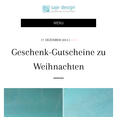
Skip
saje design bonn
to
grafikdesign | buchgestaltung | illustration
content
MENU
17. DEZEMBER 2015
|
SAM
Geschenk-Gutscheine zu
Weihnachten