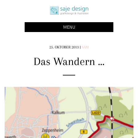
Skip
saje design bonn
to
grafikdesign | buchgestaltung | illustration
content
MENU
25. OKTOBER 2013
|
SAM
Das Wandern …