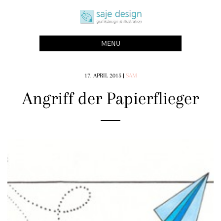
Skip
saje design bonn
to
grafikdesign | buchgestaltung | illustration
content
MENU
17. APRIL 2015
|
SAM
Angriff der Papierflieger