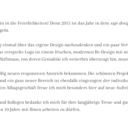
in in die Feierlichkeiten! Denn 2015 ist das Jahr in dem
saje desi
geht.
ug einmal über das eigene Design nachzudenken und ein paar Ve
s verspielte Logo ist einem frischen, modernen Re-Design mit n
Stiftmaus, von deren Genialität ich weiterhin überzeugt bin, muss
öllig neuen responsiven Anstrich bekommen. Die schönsten Proj
und ein ganz neuer Bereich ist ebenfalls eingezogen: der individu
n Alltagsgeschäft freue ich mich besonders hier auf neue Aufträ
d Kollegen bedanke ich mich für ihre langjährige Treue und gu
n 10 Jahre mit Ihnen arbeiten zu dürfen.