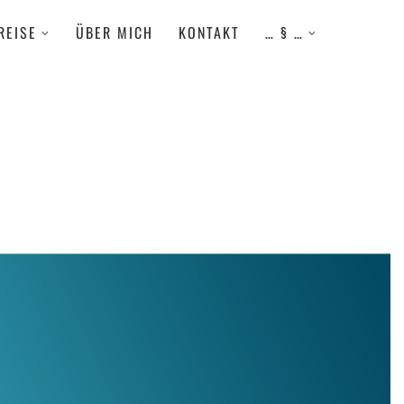
REISE
ÜBER MICH
KONTAKT
… § …