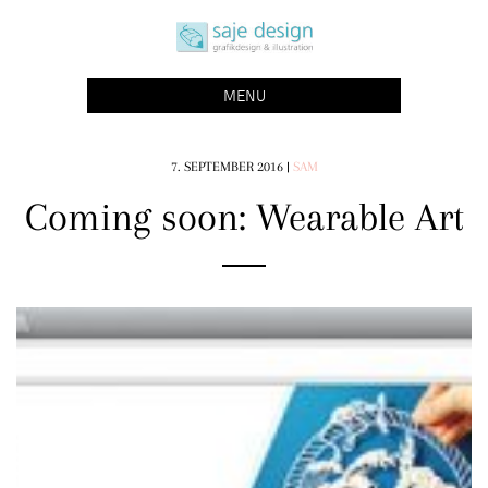
Skip
saje design bonn
to
grafikdesign | buchgestaltung | illustration
content
MENU
7. SEPTEMBER 2016
|
SAM
Coming soon: Wearable Art